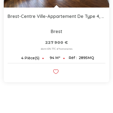
Brest-Centre Ville-Appartement De Type 4, 94m², Entièrement...
Brest
227 900 €
dont 6% TTC d'honoraires
94
M²
Réf :
2895MQ
4
Pièce(s)