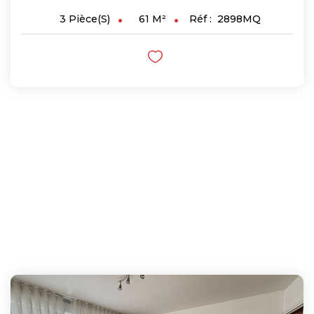
61
M²
Réf :
2898MQ
3
Pièce(s)