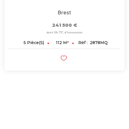
Brest
241 500 €
dont 5% TTC d'honoraires
112
M²
Réf :
2878MQ
5
Pièce(s)