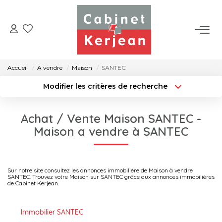
ACHETER
Accueil
A vendre
Maison
SANTEC
VENDRE
Modifier les critères de recherche
Type de transaction
Localisation
Acheter
Localisation
LOUER
Achat / Vente Maison SANTEC -
Type de bien
Surface min
Sélectionnez...
Maison a vendre à SANTEC
NOS AGENCES
Rayon
Budget max
CONTACT
Sur notre site consultez les annonces immobilière de Maison à vendre
Créer une alerte
Plus de critères
SANTEC. Trouvez votre Maison sur SANTEC grâce aux annonces immobilières
de Cabinet Kerjean.
Immobilier SANTEC