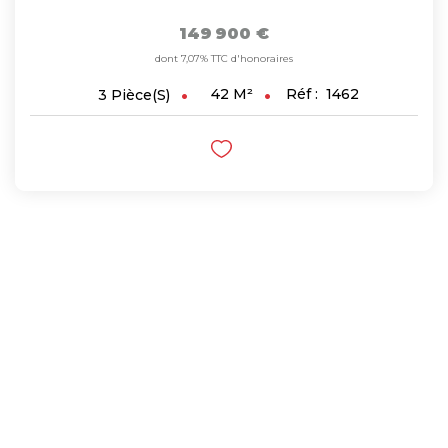
149 900 €
dont 7,07% TTC d'honoraires
42
M²
Réf :
1462
3
Pièce(s)