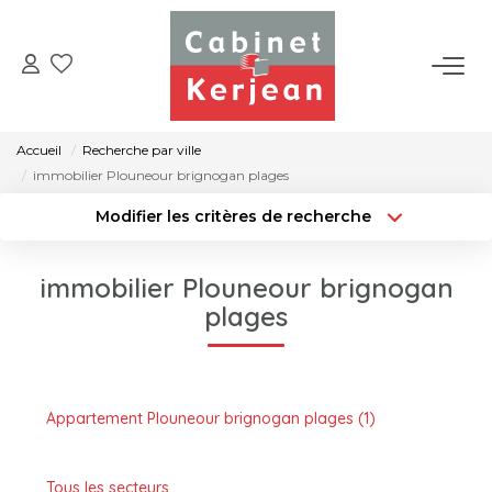
ACHETER
Accueil
Recherche par ville
VENDRE
immobilier Plouneour brignogan plages
Modifier les critères de recherche
LOUER
Localisation
Type de transaction
Surface min
immobilier Plouneour brignogan
Type de bien
NOS AGENCES
plages
Rayon
Budget max
Créer une alerte
Plus de critères
CONTACT
Appartement Plouneour brignogan plages (1)
Tous les secteurs