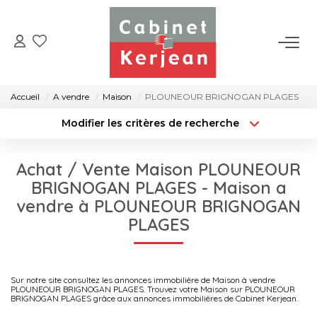
ACHETER
Accueil
A vendre
Maison
PLOUNEOUR BRIGNOGAN PLAGES
VENDRE
Modifier les critères de recherche
Type de transaction
Localisation
Acheter
Localisation
LOUER
Achat / Vente Maison PLOUNEOUR
Type de bien
Surface min
Sélectionnez...
BRIGNOGAN PLAGES - Maison a
NOS AGENCES
vendre à PLOUNEOUR BRIGNOGAN
Rayon
Budget max
PLAGES
CONTACT
Créer une alerte
Plus de critères
Sur notre site consultez les annonces immobilière de Maison à vendre
PLOUNEOUR BRIGNOGAN PLAGES. Trouvez votre Maison sur PLOUNEOUR
BRIGNOGAN PLAGES grâce aux annonces immobilières de Cabinet Kerjean.