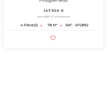
Plouguerneau
147 500 €
dont 5,36% TTC d'honoraires
78
M²
Réf :
SP2892
4
Pièce(s)