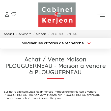
ACHETER
Accueil
A vendre
Maison
PLOUGUERNEAU
VENDRE
Modifier les critères de recherche
Type de transaction
Localisation
Acheter
Localisation
LOUER
Achat / Vente Maison
Type de bien
Surface min
Sélectionnez...
PLOUGUERNEAU - Maison a vendre
NOS AGENCES
à PLOUGUERNEAU
Rayon
Budget max
CONTACT
Créer une alerte
Plus de critères
Sur notre site consultez les annonces immobilière de Maison à vendre
PLOUGUERNEAU. Trouvez votre Maison sur PLOUGUERNEAU grâce aux
annonces immobilières de Cabinet Kerjean.