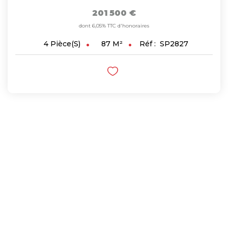
201 500 €
dont 6,05% TTC d'honoraires
87
M²
Réf :
SP2827
4
Pièce(s)