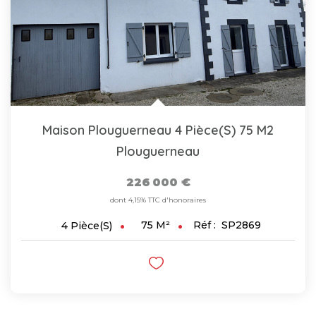
Maison Plouguerneau 4 Pièce(s) 75 M2
Plouguerneau
226 000 €
dont 4,15% TTC d'honoraires
75
M²
Réf :
SP2869
4
Pièce(s)