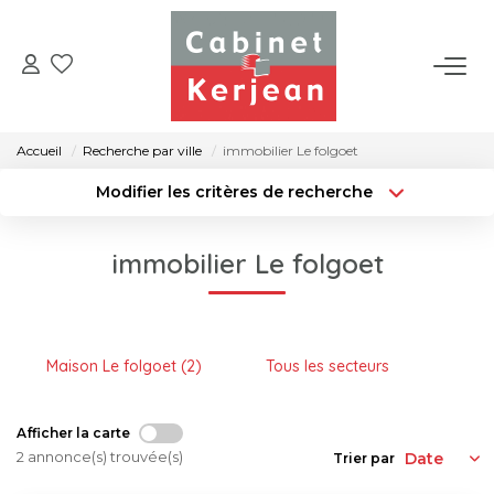
ACHETER
Accueil
Recherche par ville
immobilier Le folgoet
VENDRE
Modifier les critères de recherche
Type de transaction
Localisation
Acheter
Localisation
LOUER
immobilier Le folgoet
Type de bien
Surface min
Sélectionnez...
NOS AGENCES
Rayon
Budget max
Maison Le folgoet (2)
Tous les secteurs
CONTACT
Créer une alerte
Plus de critères
Afficher la carte
2 annonce(s) trouvée(s)
Trier par