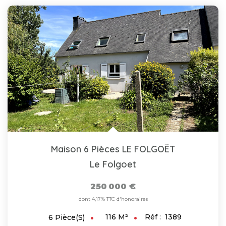
Maison 6 Pièces LE FOLGOËT
Le Folgoet
250 000 €
dont 4,17% TTC d'honoraires
116
M²
Réf :
1389
6
Pièce(s)