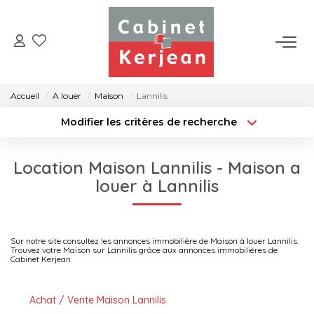
ACHETER
Accueil
A louer
Maison
Lannilis
VENDRE
Modifier les critères de recherche
Localisation
Type de transaction
Surface min
LOUER
Location Maison Lannilis - Maison a
Type de bien
louer à Lannilis
Rayon
Budget max
NOS AGENCES
Créer une alerte
Plus de critères
CONTACT
Sur notre site consultez les annonces immobilière de Maison à louer Lannilis.
Trouvez votre Maison sur Lannilis grâce aux annonces immobilières de
Cabinet Kerjean.
Achat / Vente Maison Lannilis