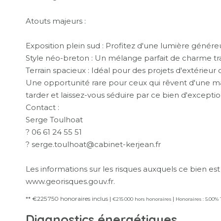
Atouts majeurs :
Exposition plein sud : Profitez d'une lumière généreus
Style néo-breton : Un mélange parfait de charme tr
Terrain spacieux : Idéal pour des projets d'extérieur
Une opportunité rare pour ceux qui rêvent d'une mai
tarder et laissez-vous séduire par ce bien d'exceptio
Contact :
Serge Toulhoat
? 06 61 24 55 51
? serge.toulhoat@cabinet-kerjean.fr
Les informations sur les risques auxquels ce bien est
www.georisques.gouv.fr.
** €225 750
honoraires inclus
|
|
€215 000
hors honoraires
Honoraires : 5.00%
Diagnostics énergétiques