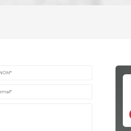
ENFANTS ET ADOLESCENTS
AGE M
TAUX DE PROPRIÉTAIRES
TAUX 
PART DES MÉNAGES SANS VOITURE
DISTAN
NOM*
RÉSULTATS DES LYCÉES
ECOLE
email*
COMMERCES
MÉDEC