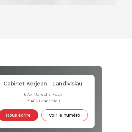
OYEN
D'HABITATION
CE DE L'AÉROPORT :
S ET CRÈCHES
Cabinet Kerjean - Landivisiau
6 Av. Maréchal Foch
29400
Landivisiau
INS
Nous écrire
Voir le numéro