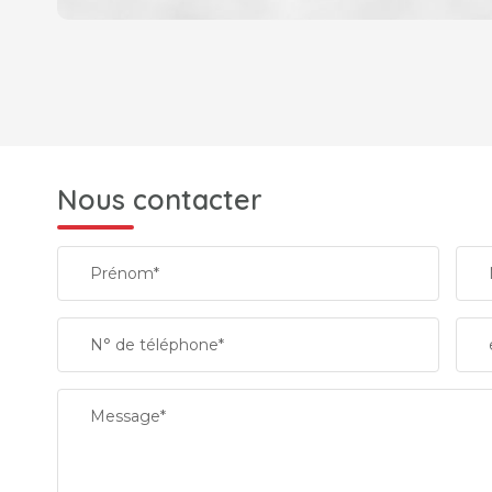
DENSITÉ DE POPULATION
REVENU MENSUEL PAR MÉNAGE
Nous contacter
TAXE FONCIÈRE
Prénom*
SUPERFICIE :
N° de téléphone*
RESTAURANTS ET CAFÉS
Message*