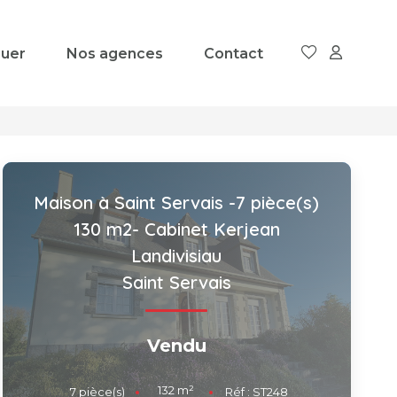
uer
Nos agences
Contact
Maison à Saint Servais -7 pièce(s)
130 m2- Cabinet Kerjean
Landivisiau
Saint Servais
Vendu
132
m²
7
pièce(s)
Réf :
ST248