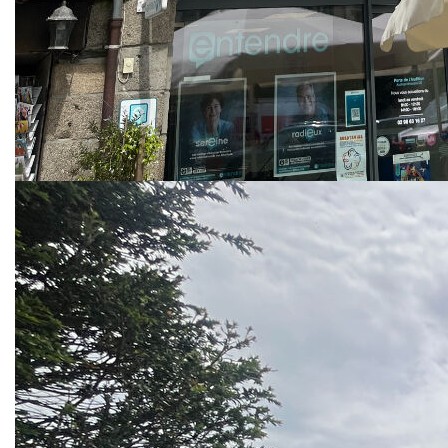
création de trois appartements
À l'extérieur, deux jardinets en terrasse offrent des
espaces de détente appréciables.
Atout majeur : un local commercial situé au rez-
de-chaussée, actuellement loué dans le cadre
d'un bail commercial en cours, garantissant un
revenu locatif immédiat.
Un bien rare alliant confort de vie et rentabilité
locative, idéal pour un investisseur ou pour un
projet de résidence principale avec revenus
complémentaires.
Les informations sur les risques auxquels ce bien
est exposé sont disponibles sur le site Géorisques :
www.georisques.gouv.fr