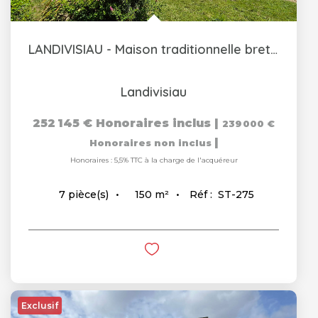
LANDIVISIAU - Maison traditionnelle bretonne
Landivisiau
252 145 €
Honoraires inclus
|
239 000 €
|
Honoraires non inclus
Honoraires : 5,5% TTC à la charge de l'acquéreur
150
m²
Réf :
ST-275
7
pièce(s)
Exclusif