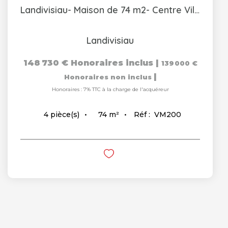
Landivisiau- Maison de 74 m2- Centre Ville
Landivisiau
148 730 €
Honoraires inclus
|
139 000 €
|
Honoraires non inclus
Honoraires : 7% TTC à la charge de l'acquéreur
74
m²
Réf :
VM200
4
pièce(s)