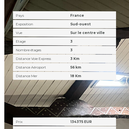
Localisation
Pays
France
Exposition
Sud-ouest
Vue
Sur le centre ville
Etage
3
Nombre étages
3
Distance Voie Express
3 Km
Distance Aéroport
56 km
Distance Mer
18 Km
Aspects financiers
Prix
134375 EUR