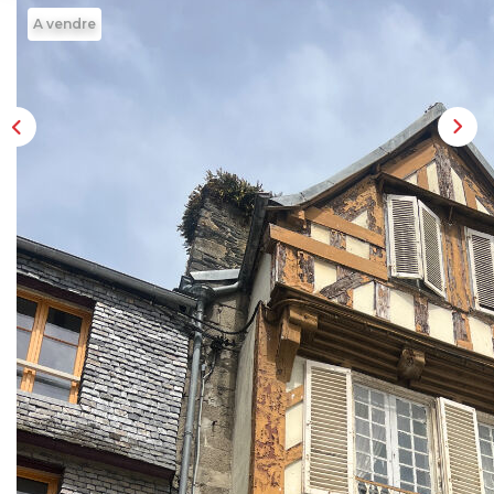
A vendre
Description
Réf : 1551
A rénover entièrement , un immeuble de