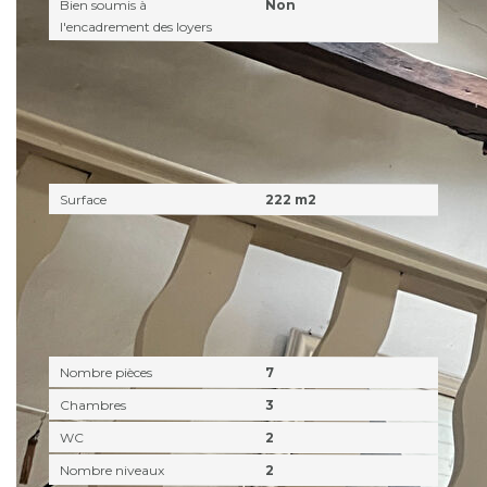
Bien soumis à
Non
l'encadrement des loyers
Surfaces
Surface
222 m2
Intérieur
Nombre pièces
7
Chambres
3
WC
2
Nombre niveaux
2