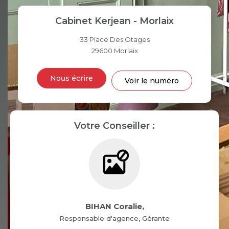
TAUX DE PROPRIÉTAIRES
TAUX D'HABITATION
Cabinet Kerjean - Morlaix
TAXE FONCIÈRE
PART DES MÉNAGES SANS
VOITURE
33 Place Des Otages
29600
Morlaix
DISTANCE DE L'AÉROPORT :
SUPERFICIE :
Nous écrire
Voir le numéro
RÉSULTATS DES LYCÉES
ECOLES ET CRÈCHES
RESTAURANTS ET CAFÉS
COMMERCES
Votre Conseiller :
MÉDECINS
BIHAN Coralie
,
Responsable d'agence, Gérante