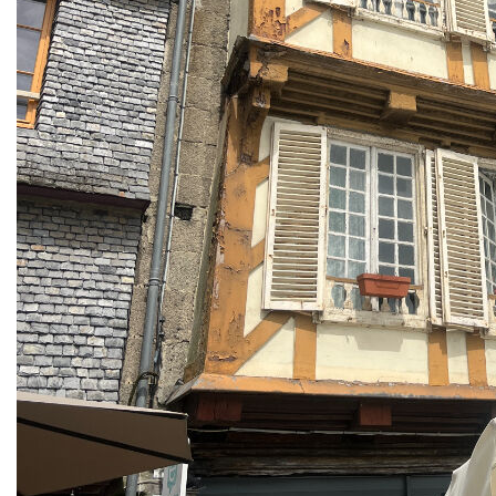
caractère de 222 m² offrant un excellent potentiel
d'investissement, composé d'un spacieux
appartement familial et d'un local commercial
bénéficiant d'un bail en cours.
La partie habitation se développe sur plusieurs
niveaux. Au premier étage, vous découvrirez un
agréable espace de vie comprenant un salon, un
séjour, une cuisine, une véranda lumineuse, un WC
et un dégagement. Le deuxième étage accueille
deux chambres, une salle de bains avec WC ainsi
qu'un dégagement. Au troisième étage, une
mezzanine, une chambre supplémentaire, un
bureau et une buanderie complètent l'ensemble.
Le rez-de-chaussée dispose d'un couloir et d'une
pièce à usage de cave.
Possibilité de division en plusieurs lots avec la