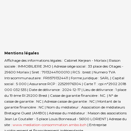
Mentions légales
Affichage des informations légales : Cabinet Kerjean - Morlaix | Raison
sociale : IMMOBILIERE JMO | Adresse siège social : 33 place des Otages -
29600 Morlaix | Siret : 79132441100010 | RCS : brest | Numero TVA
Intracommunautaire : FR95791324411 | Forme juridique : SARL | Capital
social : 5 000 | Assurance RCP : 22529976304 |
Carte T : cpi n°2902 2018
000 032 535 | Date de délivrance : 2024-12-17 | Lieu de délivrance : 1 place
du 19 ème RI 29200 Brest | Caisse de garantie financière : NC. | N° de
caisse de garantie : NC | Adresse caisse de garantie : NC | Montant de la
garantie financière : NC | Nom du médiateur : Association de médiateurs
Bretagne Ouest (AMBO) | Adresse du médiateur : Maison des associations
Jean Le Coutaller - 5 place Louis Bonneaud - 56100 LORIENT | Adresse du
site :
www.mediation-consommation.ambo.bzh
|
Entreprise
juridiquement et financièrement indépendante