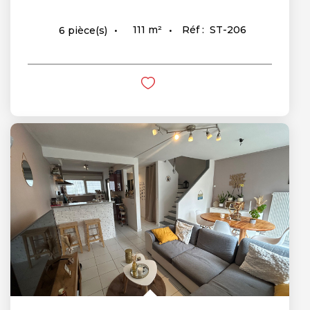
111
m²
Réf :
ST-206
6
pièce(s)