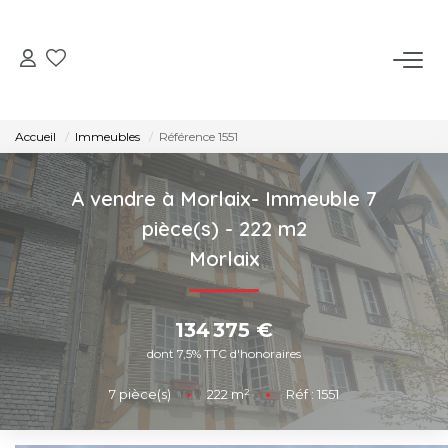
ACHETER
Accueil
Immeubles
Référence 1551
VENDRE
A vendre à Morlaix- Immeuble 7
LOUER
pièce(s) - 222 m2
Morlaix
NOS AGENCES
134 375 €
CONTACT
dont 7,5% TTC d'honoraires
7
pièce(s)
•
222
m²
•
Réf : 1551