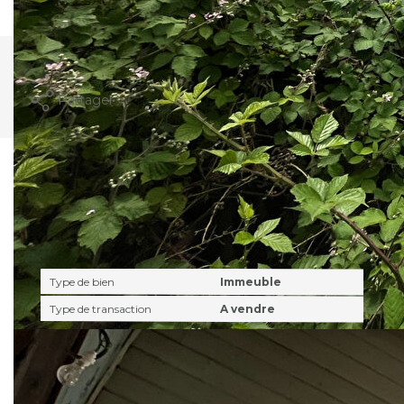
compris).
Imprimer
Partager
Caractéristiques détaillées
Général
Type de bien
Immeuble
Type de transaction
A vendre