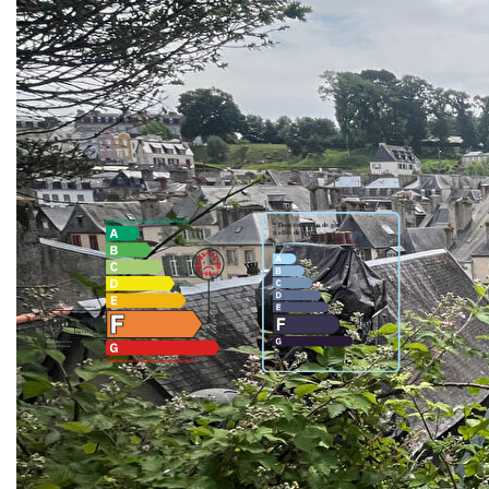
** €134 375
honoraires inclus
|
|
€125 000
hors honoraires
Honoraires : 7.50%
TTC à la charge de l'acquéreur
Nos honoraires
Nous contacter
Diagnostics énergétiques
Logement à consommation énergétique excessive.
Montant estimé des dépenses annuelles d'énergie
pour un usage standard entre 6810€ et 9250€.
indexées aux années 2021,2022 et 2023 (abonnement