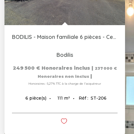
BODILIS - Maison familiale 6 pièces - Centre bourg
Bodilis
249 500 €
Honoraires inclus
|
237 000 €
|
Honoraires non inclus
Honoraires : 5,27% TTC à la charge de l'acquéreur
111
m²
Réf :
ST-206
6
pièce(s)