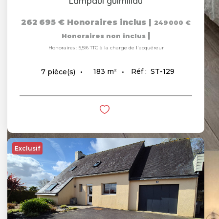
Lampaul guimiliau
262 695 €
Honoraires inclus
|
249 000 €
|
Honoraires non inclus
Honoraires : 5,5% TTC à la charge de l'acquéreur
183
m²
Réf :
ST-129
7
pièce(s)
Exclusif