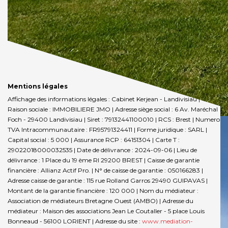
Mentions légales
Affichage des informations légales : Cabinet Kerjean - Landivisiau |
Raison sociale : IMMOBILIERE JMO | Adresse siège social : 6 Av. Maréchal
Foch - 29400 Landivisiau | Siret : 79132441100010 | RCS : Brest | Numero
TVA Intracommunautaire : FR95791324411 | Forme juridique : SARL |
Capital social : 5 000 | Assurance RCP : 64151304 |
Carte T :
29022018000032535 | Date de délivrance : 2024-09-06 | Lieu de
délivrance : 1 Place du 19 ème RI 29200 BREST | Caisse de garantie
financière : Allianz Actif Pro. | N° de caisse de garantie : 050166283 |
Adresse caisse de garantie : 115 rue Rolland Garros 29490 GUIPAVAS |
Montant de la garantie financière : 120 000 | Nom du médiateur :
Association de médiateurs Bretagne Ouest (AMBO) | Adresse du
médiateur : Maison des associations Jean Le Coutaller - 5 place Louis
Bonneaud - 56100 LORIENT | Adresse du site :
www.mediation-