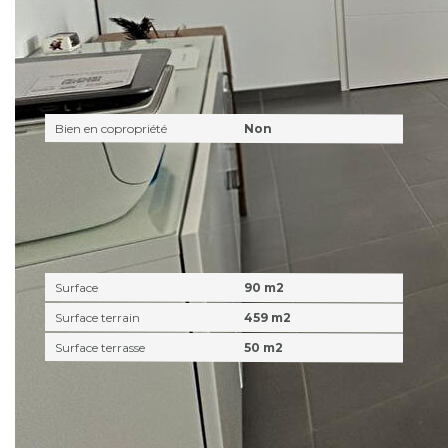
Copropriété
Bien en copropriété
Non
Surfaces
Surface
90 m2
Surface terrain
459 m2
Surface terrasse
50 m2