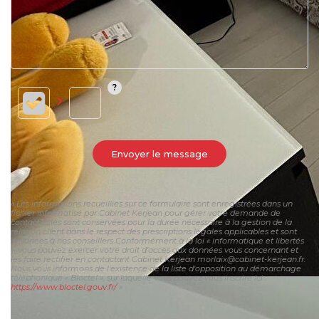
Envoyer le message
« Les informations recueillies sur ce formulaire sont enregistrées dans un
fichier informatisé par Cabinet Kerjean pour gérer votre demande de
contact. Elles sont conservées pour la durée nécessaire à la gestion de la
relation client dans le respect des prescriptions légales applicables et sont
destinées à nos conseillers Conformément à la loi « informatique et libertés
», vous pouvez exercer votre droit d'accès aux données vous concernant et
les faire rectifier en contactant Cabinet Kerjean morlaix@cabinet-kerjean.fr.
Nous vous informons de l'existence de la liste d'opposition au démarchage
téléphonique « Bloctel », sur laquelle vous pouvez vous inscrire ici :
https://www.bloctel.gouv.fr/
»