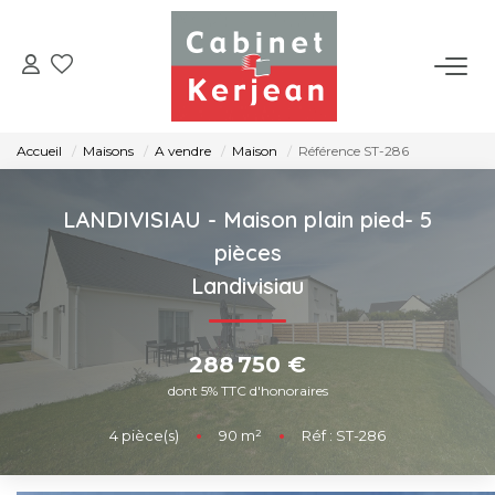
ACHETER
Accueil
Maisons
A vendre
Maison
Référence ST-286
VENDRE
LANDIVISIAU - Maison plain pied- 5
LOUER
pièces
Landivisiau
NOS AGENCES
288 750 €
CONTACT
dont 5% TTC d'honoraires
4
pièce(s)
•
90
m²
•
Réf : ST-286