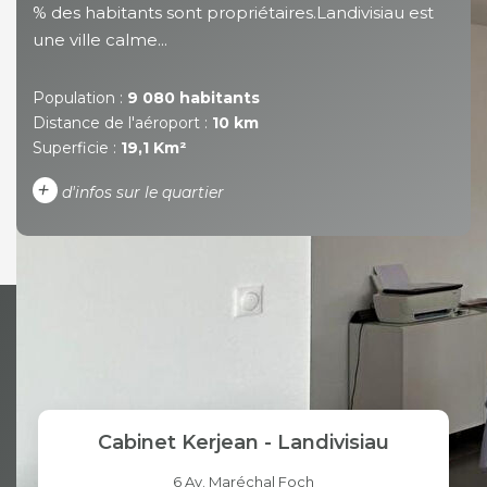
% des habitants sont propriétaires.Landivisiau est
une ville calme...
Population :
9 080 habitants
Distance de l'aéroport :
10 km
Superficie :
19,1 Km²
+
d'infos sur le quartier
DENSITÉ DE POPULATION
ENFANTS ET ADOLESCENTS
AGE MOYEN
REVENU MENSUEL PAR
MÉNAGE
TAUX DE PROPRIÉTAIRES
TAUX D'HABITATION
Cabinet Kerjean - Landivisiau
TAXE FONCIÈRE
PART DES MÉNAGES SANS
VOITURE
6 Av. Maréchal Foch