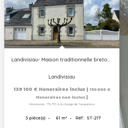
Landivisiau- Maison traditionnelle bretonne
Landivisiau
139 100 €
Honoraires inclus
|
130 000 €
|
Honoraires non inclus
Honoraires : 7% TTC à la charge de l'acquéreur
61
m²
Réf :
ST-217
3
pièce(s)