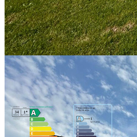
pour profiter pleinement de votre propriété.
Un bien rare à saisir ! Parfait pour les familles ou les
amateurs de vie pratique et sans étage.
Intéressé(e) ? Contactez-nous dès aujourd'hui
pour une visite !
** €288 750
honoraires inclus
|
|
€275 000
hors honoraires
Honoraires :
5.00% TTC à la charge de l'acquéreur
Nos honoraires
Nous contacter
Diagnostics énergétiques