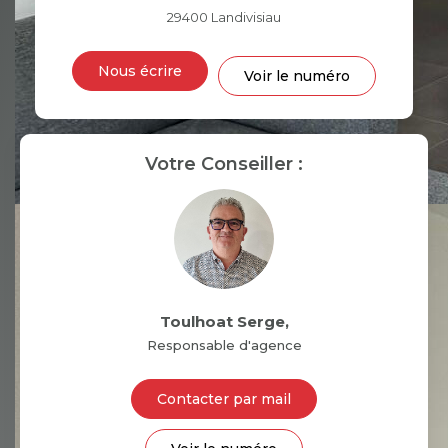
29400
Landivisiau
DISTANCE DE L'AÉROPORT :
SUPERFICIE :
Nous écrire
Voir le numéro
RÉSULTATS DES LYCÉES
ECOLES ET CRÈCHES
RESTAURANTS ET CAFÉS
COMMERCES
Votre Conseiller :
MÉDECINS
Toulhoat Serge
,
Responsable d'agence
Contacter par mail