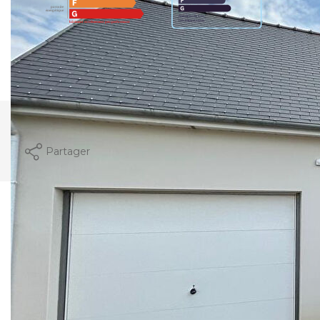
Montant estimé des dépenses annuelles d'énergie
pour un usage standard entre 390€ et 540€. indexées
aux années 2021,2022 et 2023 (abonnement compris).
Imprimer
Partager
Ce bien est soumis à un diagnostic ERP
(État des Risques et Pollutions). Pour en
savoir plus, rendez-vous sur
https://www.georisques.gouv.fr/