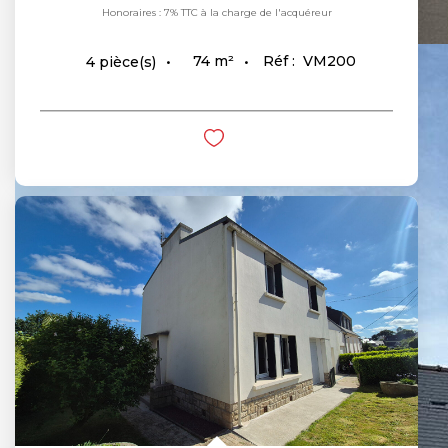
Honoraires : 7% TTC à la charge de l'acquéreur
74
m²
Réf :
VM200
4
pièce(s)