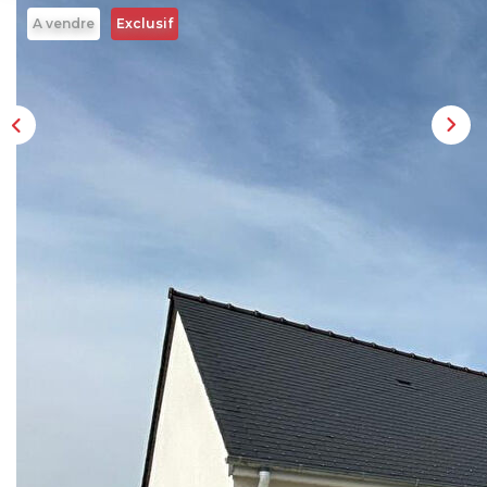
A vendre
Exclusif
Description
Réf : ST-286
Maison récente de plain-pied . Quartier calme et