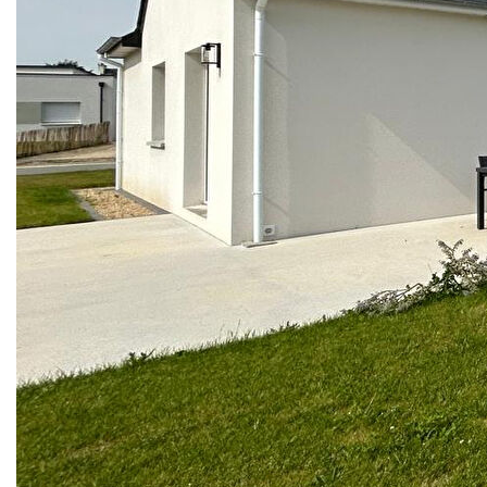
proche des commodités
Découvrez cette maison contemporaine de plain-
pied, construite en 2024, alliant confort, modernité
et praticité. Située dans un quartier paisible, à
proximité immédiate du centre-ville et de toutes
les commodités (commerces, écoles, transports),
elle est idéale pour une vie quotidienne sereine.
Descriptif :
3 chambres lumineuses et spacieuses
Une belle pièce à vivre ouverte, baignée de
lumière naturelle
Cuisine aménagée et équipée (moderne et
fonctionnelle)
Une salle de bain élégante
WC séparé pour plus de confort
Un garage attenant pour stationner en toute
sécurité
Terrain : 459 m² . Un espace extérieur généreux