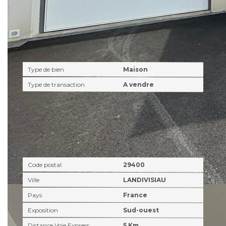
Caractéristiques détaillées
Général
Type de bien
Maison
Type de transaction
A vendre
Localisation
Code postal
29400
Ville
LANDIVISIAU
Pays
France
Exposition
Sud-ouest
Distance Voie Express
5 Km