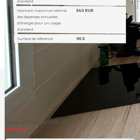
standard
Montant maximum estimé
540 EUR
des dépenses annuelles
d'énergie pour un usage
standard
Surface de référence
90.5
Le quartier centre-ville