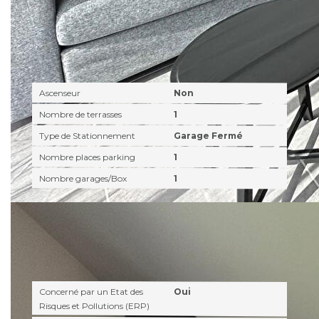
Autres
Ascenseur
Non
Nombre de terrasses
1
Type de Stationnement
Garage Fermé
Nombre places parking
1
Nombre garages/Box
1
Diagnostics
Concerné par un Etat des
Oui
Risques et Pollutions (ERP)