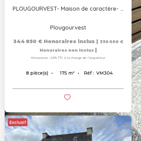
PLOUGOURVEST- Maison de caractère- 8 pièces 175m2
Plougourvest
344 850 €
Honoraires inclus
|
330 000 €
|
Honoraires non inclus
Honoraires : 4,5% TTC à la charge de l'acquéreur
175
m²
Réf :
VM304
8
pièce(s)
Exclusif