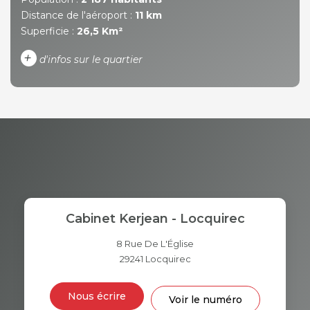
Distance de l'aéroport :
11 km
Superficie :
26,5 Km²
+
d'infos sur le quartier
DENSITÉ DE POPULATION
ENFANTS ET ADOLESCENTS
AGE MOYEN
REVENU MENSUEL PAR
MÉNAGE
TAUX DE PROPRIÉTAIRES
TAUX D'HABITATION
Cabinet Kerjean - Locquirec
TAXE FONCIÈRE
PART DES MÉNAGES SANS
VOITURE
8 Rue De L'Église
29241
Locquirec
DISTANCE DE L'AÉROPORT :
SUPERFICIE :
Nous écrire
Voir le numéro
RÉSULTATS DES LYCÉES
ECOLES ET CRÈCHES