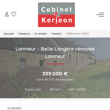
ACHETER
Accueil
Maisons
A vendre
Maison
Référence MS191
VENDRE
Lanmeur - Belle Longère rénovée
LOUER
Lanmeur
NOS AGENCES
339 200 €
dont 6% TTC d'honoraires
CONTACT
8
pièce(s)
•
167
m²
•
Réf : MS191
A vendre