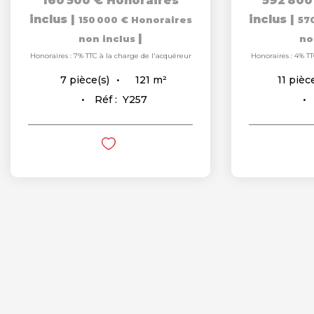
160 500 €
Honoraires
592 800
inclus
|
inclus
|
150 000 €
Honoraires
57
|
non inclus
no
Honoraires : 7% TTC à la charge de l'acquéreur
Honoraires : 4% TT
121
m²
7
pièce(s)
11
pièce
Réf :
Y257