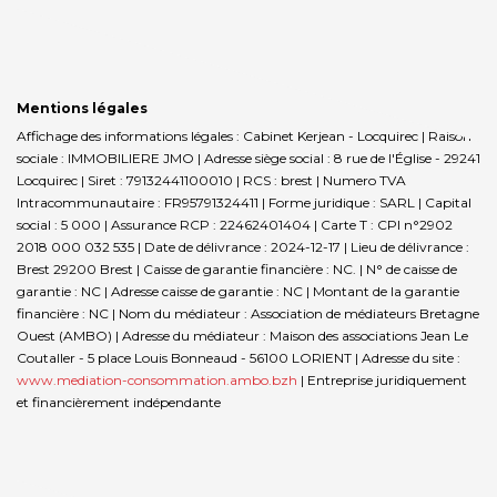
Mentions légales
Affichage des informations légales : Cabinet Kerjean - Locquirec | Raison
sociale : IMMOBILIERE JMO | Adresse siège social : 8 rue de l'Église - 29241
Locquirec | Siret : 79132441100010 | RCS : brest | Numero TVA
Intracommunautaire : FR95791324411 | Forme juridique : SARL | Capital
social : 5 000 | Assurance RCP : 22462401404 |
Carte T : CPI n°2902
2018 000 032 535 | Date de délivrance : 2024-12-17 | Lieu de délivrance :
Brest 29200 Brest | Caisse de garantie financière : NC. | N° de caisse de
garantie : NC | Adresse caisse de garantie : NC | Montant de la garantie
financière : NC | Nom du médiateur : Association de médiateurs Bretagne
Ouest (AMBO) | Adresse du médiateur : Maison des associations Jean Le
Coutaller - 5 place Louis Bonneaud - 56100 LORIENT | Adresse du site :
www.mediation-consommation.ambo.bzh
|
Entreprise juridiquement
et financièrement indépendante