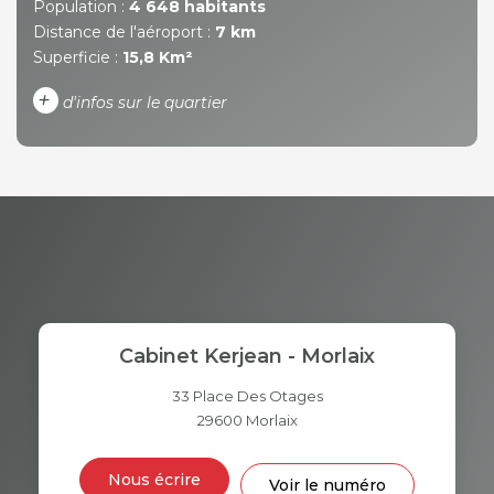
Population :
4 648 habitants
Distance de l'aéroport :
7 km
Superficie :
15,8 Km²
+
d'infos sur le quartier
DENSITÉ DE POPULATION
ENFANTS ET ADOLESCENTS
AGE MOYEN
REVENU MENSUEL PAR
MÉNAGE
TAUX DE PROPRIÉTAIRES
TAUX D'HABITATION
Cabinet Kerjean - Morlaix
TAXE FONCIÈRE
PART DES MÉNAGES SANS
VOITURE
33 Place Des Otages
29600
Morlaix
DISTANCE DE L'AÉROPORT :
SUPERFICIE :
Nous écrire
Voir le numéro
RÉSULTATS DES LYCÉES
ECOLES ET CRÈCHES