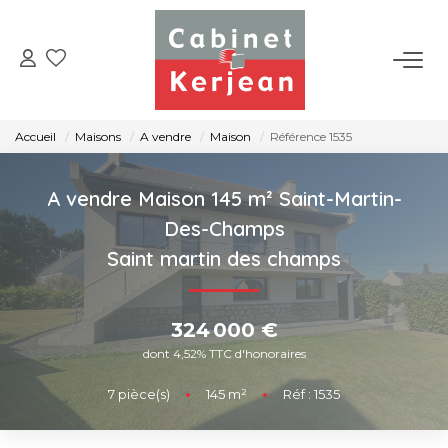
ACHETER
Accueil
Maisons
A vendre
Maison
Référence 1535
VENDRE
A vendre Maison 145 m² Saint-Martin-
LOUER
Des-Champs
Saint martin des champs
NOS AGENCES
324 000 €
CONTACT
dont 4,52% TTC d'honoraires
7
pièce(s)
•
145
m²
•
Réf : 1535