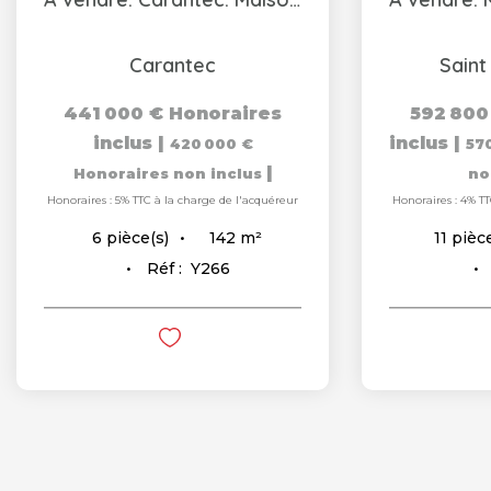
Carantec
Saint
441 000 €
Honoraires
592 800
inclus
|
inclus
|
420 000 €
57
|
Honoraires non inclus
no
Honoraires : 5% TTC à la charge de l'acquéreur
Honoraires : 4% TT
142
m²
6
pièce(s)
11
pièce
Réf :
Y266