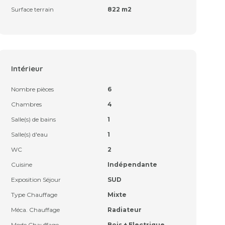
Surface terrain
822 m2
Intérieur
Nombre pièces
6
Chambres
4
Salle(s) de bains
1
Salle(s) d'eau
1
WC
2
Cuisine
Indépendante
Exposition Séjour
SUD
Type Chauffage
Mixte
Méca. Chauffage
Radiateur
Mode Chauffage
Bois + Electrique