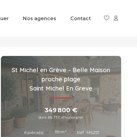
uer
Nos agences
Contact
St Michel en Grève - Belle Maison
proche plage
Saint Michel En Greve
349 800 €
dont 6% TTC d'honoraires
119
m²
6
pièce(s)
Réf :
MS257