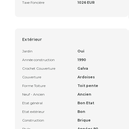
Taxe Foncière
1026 EUR
Extérieur
Jardin
Oui
Année construction
1990
Crochet Couverture
Galva
Couverture
Ardoises
Forme Toiture
Toit pente
Neuf - Ancien
Ancien
Etat général
Bon Etat
Etat extérieur
Bon
Construction
Brique
Style
Années 90