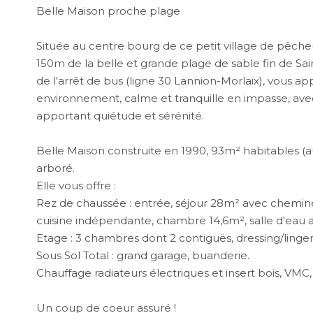
Belle Maison proche plage
Située au centre bourg de ce petit village de pêch
150m de la belle et grande plage de sable fin de 
de l'arrêt de bus (ligne 30 Lannion-Morlaix), vous 
environnement, calme et tranquille en impasse, avec,
apportant quiétude et sérénité.
Belle Maison construite en 1990, 93m² habitables (au
arboré.
Elle vous offre :
Rez de chaussée : entrée, séjour 28m² avec cheminée
cuisine indépendante, chambre 14,6m², salle d'eau a
Etage : 3 chambres dont 2 contiguës, dressing/lingeri
Sous Sol Total : grand garage, buanderie.
Chauffage radiateurs électriques et insert bois, VMC,
Un coup de coeur assuré !