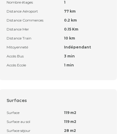
Nombre étages
1
Distance Aéroport
77 km
Distance Commerces
0.2 km
Distance Mer
0.15 Km
Distance Train
10 km
Mitoyenneté
Indépendant
Accès Bus
3 min
Accès Ecole
1 min
Surfaces
Surface
119 m2
Surface au sol
119 m2
Surface séjour
28 m2