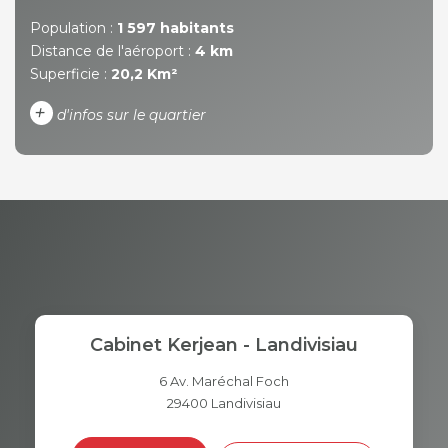
Population :
1 597 habitants
Distance de l'aéroport :
4 km
Superficie :
20,2 Km²
+
d'infos sur le quartier
DENSITÉ DE POPULATION
ENFANTS ET ADOLESCENTS
AGE MOYEN
REVENU MENSUEL PAR
MÉNAGE
TAUX DE PROPRIÉTAIRES
TAUX D'HABITATION
Cabinet Kerjean - Landivisiau
TAXE FONCIÈRE
PART DES MÉNAGES SANS
VOITURE
6 Av. Maréchal Foch
29400
Landivisiau
DISTANCE DE L'AÉROPORT :
SUPERFICIE :