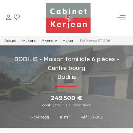
ACHETER
Accueil
Maisons
A vendre
Maison
Référence ST-206
VENDRE
BODILIS - Maison familiale 6 pièces -
LOUER
Centre bourg
Bodilis
NOS AGENCES
249 500 €
CONTACT
dont 5,27% TTC d'honoraires
6
pièce(s)
•
111
m²
•
Réf : ST-206