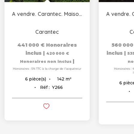
A vendre. Carantec. Maison vue mer
Carantec
C
441 000 €
Honoraires
560 000
inclus
|
inclus
|
420 000 €
53
|
Honoraires non inclus
no
Honoraires : 5% TTC à la charge de l'acquéreur
Honoraires : 
142
m²
6
pièce(s)
6
pièce
Réf :
Y266