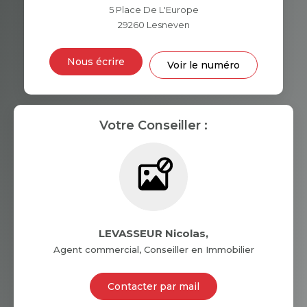
VOITURE
5 Place De L'Europe
29260
Lesneven
DISTANCE DE L'AÉROPORT :
SUPERFICIE :
Nous écrire
Voir le numéro
RÉSULTATS DES LYCÉES
ECOLES ET CRÈCHES
RESTAURANTS ET CAFÉS
Votre Conseiller :
COMMERCES
MÉDECINS
LEVASSEUR Nicolas
,
Agent commercial, Conseiller en Immobilier
Contacter par mail