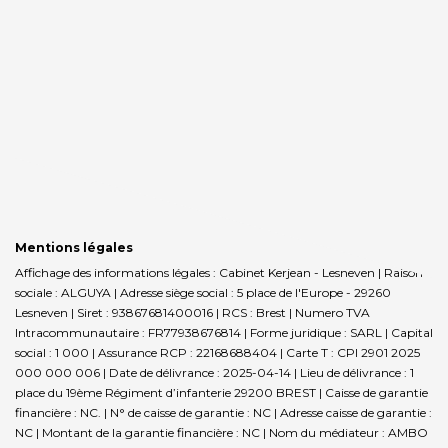
Mentions légales
Affichage des informations légales : Cabinet Kerjean - Lesneven | Raison
sociale : ALGUYA | Adresse siège social : 5 place de l'Europe - 29260
Lesneven | Siret : 93867681400016 | RCS : Brest | Numero TVA
Intracommunautaire : FR77938676814 | Forme juridique : SARL | Capital
social : 1 000 | Assurance RCP : 22168688404 |
Carte T : CPI 2901 2025
000 000 006 | Date de délivrance : 2025-04-14 | Lieu de délivrance : 1
place du 19ème Régiment d’infanterie 29200 BREST | Caisse de garantie
financière : NC. | N° de caisse de garantie : NC | Adresse caisse de garantie :
NC | Montant de la garantie financière : NC | Nom du médiateur : AMBO