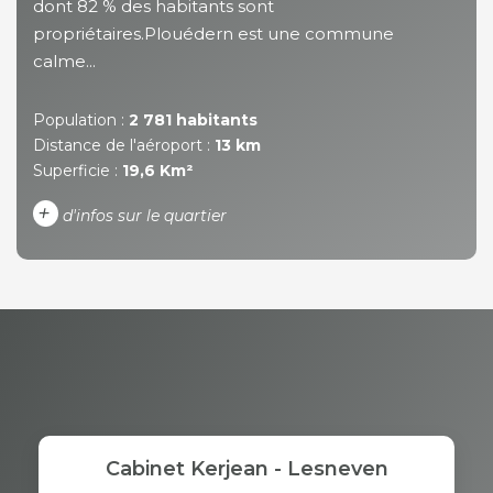
dont 82 % des habitants sont
propriétaires.Plouédern est une commune
calme...
Population :
2 781 habitants
Distance de l'aéroport :
13 km
Superficie :
19,6 Km²
+
d'infos sur le quartier
DENSITÉ DE POPULATION
ENFANTS ET ADOLESCENTS
AGE MOYEN
REVENU MENSUEL PAR
MÉNAGE
TAUX DE PROPRIÉTAIRES
TAUX D'HABITATION
Cabinet Kerjean - Lesneven
TAXE FONCIÈRE
PART DES MÉNAGES SANS