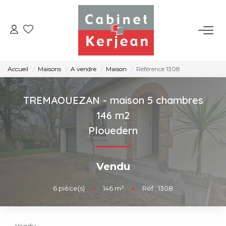
ACHETER
Accueil
Maisons
A vendre
Maison
Référence 1308
VENDRE
TREMAOUEZAN - maison 5 chambres
LOUER
146 m2
Plouedern
NOS AGENCES
Vendu
CONTACT
6
pièce(s)
•
146
m²
•
Réf : 1308