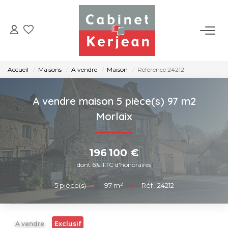
ACHETER
Accueil
Maisons
A vendre
Maison
Référence 24212
VENDRE
A vendre maison 5 pièce(s) 97 m2
LOUER
Morlaix
NOS AGENCES
196 100 €
dont 6% TTC d'honoraires
CONTACT
5
pièce(s)
•
97
m²
•
Réf : 24212
A vendre
Exclusif