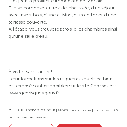
Ploujean, à proximité immédiate de Morlaix.
Elle se compose, au rez-de-chaussée, d'un séjour
avec insert bois, d'une cuisine, d'un cellier et d'une
terrasse couverte.
À l'étage, vous trouverez trois jolies chambres ainsi
qu'une salle d'eau.
À visiter sans tarder !
Les informations sur les risques auxquels ce bien
est exposé sont disponibles sur le site Géorisques :
www.georisques.gouv.fr
** €196 100
honoraires inclus
|
|
€185 000
hors honoraires
Honoraires : 6.00%
TTC à la charge de l'acquéreur