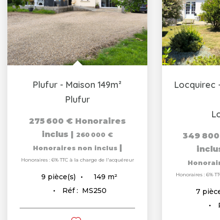
Plufur - Maison 149m²
Plufur
L
275 600 €
Honoraires
inclus
|
260 000 €
349 800
|
Honoraires non inclus
incl
Honoraires : 6% TTC à la charge de l'acquéreur
Honorai
Honoraires : 6% TT
149
m²
9
pièce(s)
Réf :
MS250
7
pièce