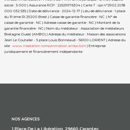
social : 5 000 | Assurance RCP : 22529976304 |
Carte T : cpi n°2902 2018
000 032 535 | Date de délivrance : 2024-12-17 | Lieu de délivrance : 1 place
du 19 ème RI 29200 Brest | Caisse de garantie financière : NC. | N° de
caisse de garantie : NC | Adresse caisse de garantie : NC | Montant de la
garantie financière : NC | Nom du médiateur : Association de médiateurs
Bretagne Ouest (AMBO) | Adresse du médiateur : Maison des associations
Jean Le Coutaller - 5 place Louis Bonneaud - 56100 LORIENT | Adresse du
site :
www.mediation-consommation.ambo.bzh
|
Entreprise
juridiquement et financièrement indépendante
NOS AGENCES
1 Place De La Libération, 29660 Carantec