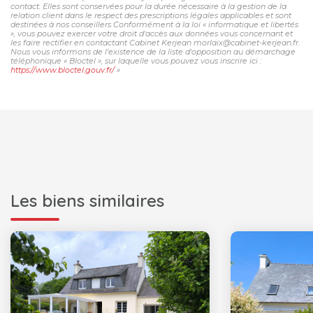
contact. Elles sont conservées pour la durée nécessaire à la gestion de la
relation client dans le respect des prescriptions légales applicables et sont
destinées à nos conseillers Conformément à la loi « informatique et libertés
», vous pouvez exercer votre droit d'accès aux données vous concernant et
les faire rectifier en contactant Cabinet Kerjean morlaix@cabinet-kerjean.fr.
Nous vous informons de l'existence de la liste d'opposition au démarchage
téléphonique « Bloctel », sur laquelle vous pouvez vous inscrire ici :
https://www.bloctel.gouv.fr/
»
Les biens similaires