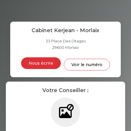
MÉNAGE
TAUX DE PROPRIÉTAIRES
TAUX D'HABITATION
Cabinet Kerjean - Morlaix
TAXE FONCIÈRE
PART DES MÉNAGES SANS
VOITURE
33 Place Des Otages
29600
Morlaix
DISTANCE DE L'AÉROPORT :
SUPERFICIE :
Nous écrire
Voir le numéro
RÉSULTATS DES LYCÉES
ECOLES ET CRÈCHES
RESTAURANTS ET CAFÉS
COMMERCES
Votre Conseiller :
MÉDECINS