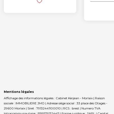
Mentions légales
Affichage des informations légales : Cabinet Kerjean - Morlaix | Raison
sociale : IMMOBILIERE JMO | Adresse siège social : 33 place des Otages -
29600 Morlaix | Siret : 79132441100010 | RCS : brest | Numero TVA
Intracommunautaire : FR95791324411 | Forme juridique : SARL | Capital