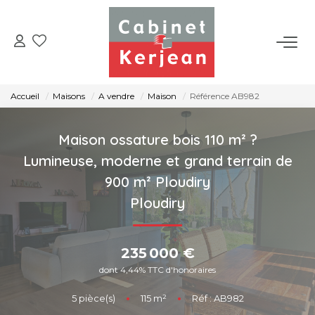
ACHETER
Accueil
Maisons
A vendre
Maison
Référence AB982
VENDRE
Maison ossature bois 110 m² ?
LOUER
Lumineuse, moderne et grand terrain de
900 m² Ploudiry
NOS AGENCES
Ploudiry
CONTACT
235 000 €
dont 4,44% TTC d'honoraires
5
pièce(s)
•
115
m²
•
Réf : AB982