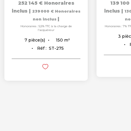
252 145 €
Honoraires
139 100
inclus
|
inclus
|
239 000 €
Honoraires
13
|
non inclus
no
Honoraires : 5,5% TTC à la charge de
Honoraires : 7% TT
l'acquéreur
3
pièc
150
m²
7
pièce(s)
Réf :
ST-275