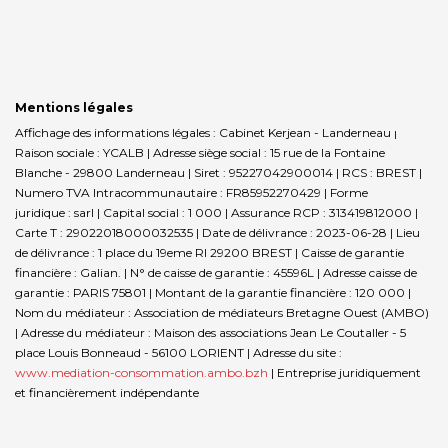
Mentions légales
Affichage des informations légales : Cabinet Kerjean - Landerneau |
Raison sociale : YCALB | Adresse siège social : 15 rue de la Fontaine
Blanche - 29800 Landerneau | Siret : 95227042900014 | RCS : BREST |
Numero TVA Intracommunautaire : FR85952270429 | Forme
juridique : sarl | Capital social : 1 000 | Assurance RCP : 313419812000 |
Carte T : 29022018000032535 | Date de délivrance : 2023-06-28 | Lieu
de délivrance : 1 place du 19eme RI 29200 BREST | Caisse de garantie
financière : Galian. | N° de caisse de garantie : 45596L | Adresse caisse de
garantie : PARIS 75801 | Montant de la garantie financière : 120 000 |
Nom du médiateur : Association de médiateurs Bretagne Ouest (AMBO)
| Adresse du médiateur : Maison des associations Jean Le Coutaller - 5
place Louis Bonneaud - 56100 LORIENT | Adresse du site :
www.mediation-consommation.ambo.bzh
|
Entreprise juridiquement
et financièrement indépendante