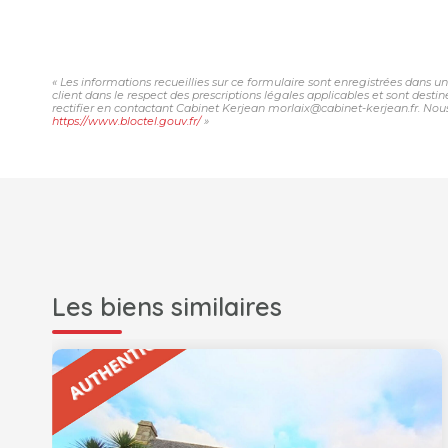
« Les informations recueillies sur ce formulaire sont enregistrées dans u
client dans le respect des prescriptions légales applicables et sont desti
rectifier en contactant Cabinet Kerjean morlaix@cabinet-kerjean.fr. Nous 
https://www.bloctel.gouv.fr/
»
Les biens similaires