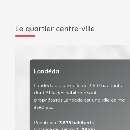
Le quartier centre-ville
Landéda
Landéda est une ville de 3 610 habitants
dont 81 % des habitants sont
propriétaires.Landéda est une ville calme
avec 93...
Population :
3 575 habitants
Distance de l'aéroport :
23 km