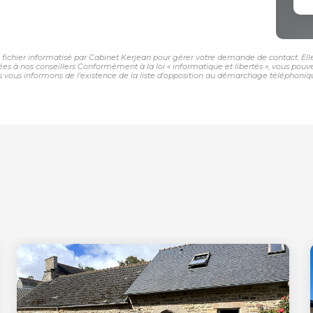
n fichier informatisé par Cabinet Kerjean pour gérer votre demande de contact. Elle
nées à nos conseillers Conformément à la loi « informatique et libertés », vous pou
vous informons de l'existence de la liste d'opposition au démarchage téléphonique «