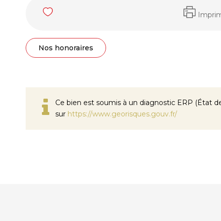
Impri
Nos honoraires
Ce bien est soumis à un diagnostic ERP (État des
sur
https://www.georisques.gouv.fr/