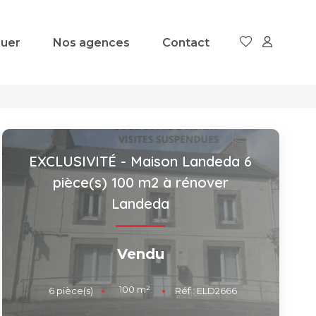
uer
Nos agences
Contact
EXCLUSIVITÉ - Maison Landeda 6
pièce(s) 100 m2 à rénover
Landeda
Vendu
100
m²
6
pièce(s)
Réf :
ELD2666