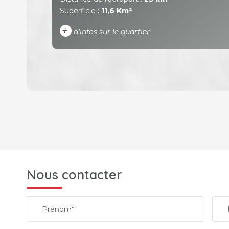
Superficie :
11,6 Km²
+
d'infos sur le quartier
DENSITÉ DE POPULATION
REVENU MENSUEL PAR MÉNAGE
Nous contacter
TAXE FONCIÈRE
Prénom*
SUPERFICIE :