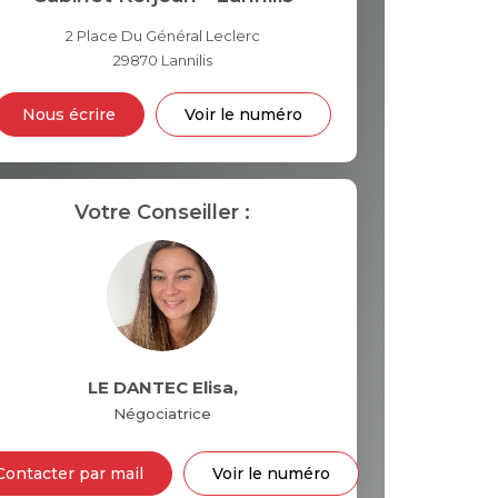
2 Place Du Général Leclerc
29870
Lannilis
INS
Nous écrire
Voir le numéro
Votre Conseiller :
LE DANTEC Elisa
,
Négociatrice
Contacter par mail
Voir le numéro