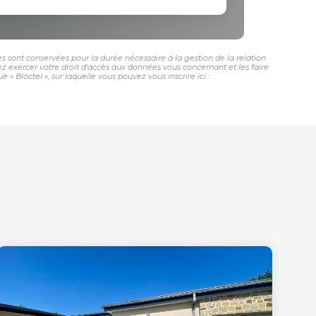
s sont conservées pour la durée nécessaire à la gestion de la relation
vez exercer votre droit d'accès aux données vous concernant et les faire
 Bloctel », sur laquelle vous pouvez vous inscrire ici :