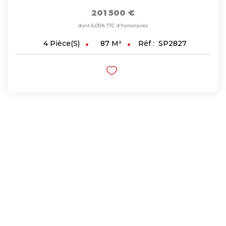
201 500 €
dont 6,05% TTC d'honoraires
87
M²
Réf :
SP2827
4
Pièce(s)