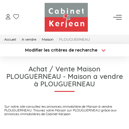
ACHETER
Accueil
A vendre
Maison
PLOUGUERNEAU
VENDRE
Modifier les critères de recherche
Type de transaction
Localisation
Acheter
Localisation
LOUER
Achat / Vente Maison
Type de bien
Surface min
Sélectionnez...
PLOUGUERNEAU - Maison a vendre
NOS AGENCES
à PLOUGUERNEAU
Rayon
Budget max
CONTACT
Créer une alerte
Plus de critères
Sur notre site consultez les annonces immobilière de Maison à vendre
PLOUGUERNEAU. Trouvez votre Maison sur PLOUGUERNEAU grâce aux
annonces immobilières de Cabinet Kerjean.