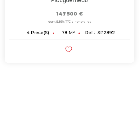
Plouguerneau
147 500 €
dont 5,36% TTC d'honoraires
78
M²
Réf :
SP2892
4
Pièce(s)