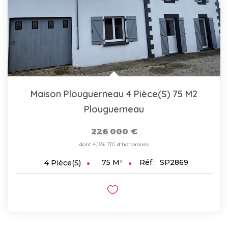
Maison Plouguerneau 4 Pièce(s) 75 M2
Plouguerneau
226 000 €
dont 4,15% TTC d'honoraires
75
M²
Réf :
SP2869
4
Pièce(s)