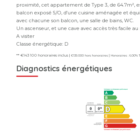
proximité, cet appartement de Type 3, de 64.7m², 
balcon exposé S/O, d'une cuisine aménagée et équip
avec chacune son balcon, une salle de bains, WC.
Un ascenseur, et une cave avec accès très facile a
A visiter
Classe énergétique: D
** €143 100
honoraires inclus
|
|
€135 000
hors honoraires
Honoraires : 6.00% 
Diagnostics énergétiques