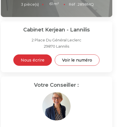
61
m²
3
pièce(s)
Réf :
2898MQ
Cabinet Kerjean - Lannilis
2 Place Du Général Leclerc
29870
Lannilis
Nous écrire
Voir le numéro
Votre Conseiller :