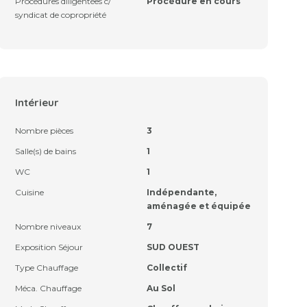
Procédures diligentées c/
Procédure en cours
syndicat de copropriété
Intérieur
Nombre pièces
3
Salle(s) de bains
1
WC
1
Cuisine
Indépendante,
aménagée et équipée
Nombre niveaux
7
Exposition Séjour
SUD OUEST
Type Chauffage
Collectif
Méca. Chauffage
Au Sol