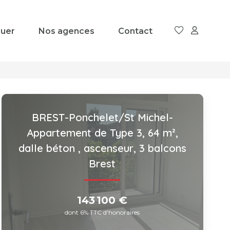
uer
Nos agences
Contact
BREST-Ponchelet/St Michel-
Appartement de Type 3, 64 m²,
dalle béton , ascenseur, 3 balcons
Brest
143 100 €
dont 6% TTC d'honoraires