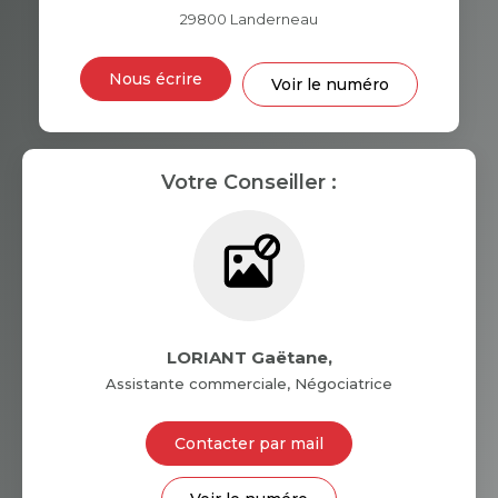
29800
Landerneau
DISTANCE DE L'AÉROPORT :
SUPERFICIE :
Nous écrire
Voir le numéro
RÉSULTATS DES LYCÉES
ECOLES ET CRÈCHES
RESTAURANTS ET CAFÉS
COMMERCES
Votre Conseiller :
MÉDECINS
LORIANT Gaëtane
,
Assistante commerciale, Négociatrice
Contacter par mail