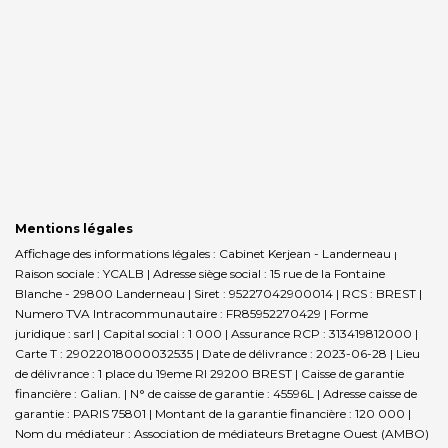
Mentions légales
Affichage des informations légales : Cabinet Kerjean - Landerneau |
Raison sociale : YCALB | Adresse siège social : 15 rue de la Fontaine
Blanche - 29800 Landerneau | Siret : 95227042900014 | RCS : BREST |
Numero TVA Intracommunautaire : FR85952270429 | Forme
juridique : sarl | Capital social : 1 000 | Assurance RCP : 313419812000 |
Carte T : 29022018000032535 | Date de délivrance : 2023-06-28 | Lieu
de délivrance : 1 place du 19eme RI 29200 BREST | Caisse de garantie
financière : Galian. | N° de caisse de garantie : 45596L | Adresse caisse de
garantie : PARIS 75801 | Montant de la garantie financière : 120 000 |
Nom du médiateur : Association de médiateurs Bretagne Ouest (AMBO)