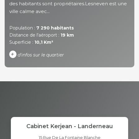
des habitants sont propriétaires.Lesneven est une
ville calme avec...
Population :
7 290 habitants
Distance de l'aéroport :
19 km
Superficie :
10,1 Km²
+
d'infos sur le quartier
DENSITÉ DE POPULATION
ENFANTS ET ADOLESCENTS
AGE MOYEN
REVENU MENSUEL PAR
MÉNAGE
TAUX DE PROPRIÉTAIRES
TAUX D'HABITATION
Cabinet Kerjean - Landerneau
TAXE FONCIÈRE
PART DES MÉNAGES SANS
VOITURE
15 Rue De La Fontaine Blanche