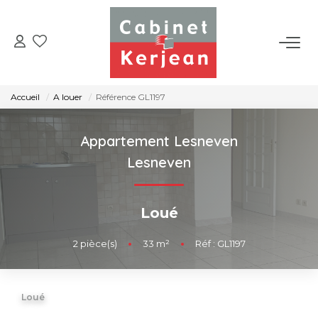
ACHETER
Accueil
A louer
Référence GL1197
VENDRE
Appartement Lesneven
LOUER
Lesneven
NOS AGENCES
Loué
CONTACT
2
pièce(s)
•
33
m²
•
Réf : GL1197
Loué