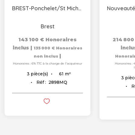
BREST-Ponchelet/St Michel-Appartement de Type 3, 64 m²,...
Brest
143 100 €
Honoraires
214 800
inclus
|
incl
135 000 €
Honoraires
|
non inclus
Honorai
Honoraires : 6% TTC à la charge de l'acquéreur
Honoraires : 
61
m²
3
pièce(s)
3
pièc
Réf :
2898MQ
R