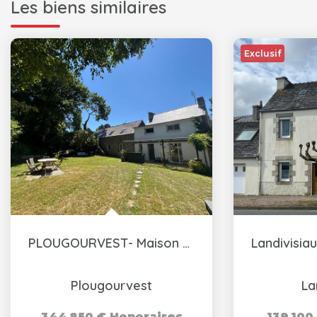
Les biens similaires
Exclusif
PLOUGOURVEST- Maison de caractère- 8 pièces 175m2
Plougourvest
La
344 850 €
Honoraires
139 100