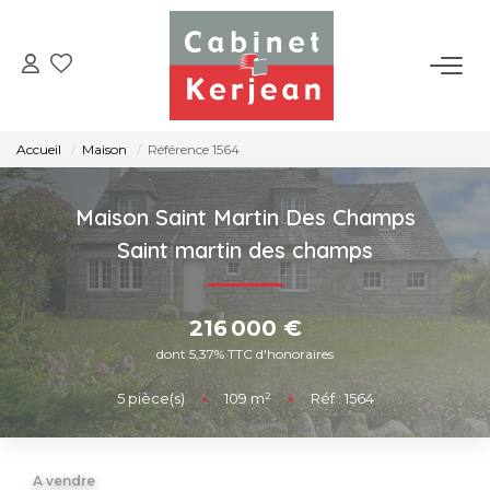
ACHETER
Accueil
Maison
Référence 1564
VENDRE
Maison Saint Martin Des Champs
LOUER
Saint martin des champs
NOS AGENCES
216 000 €
dont 5,37% TTC d'honoraires
CONTACT
5
pièce(s)
•
109
m²
•
Réf : 1564
A vendre