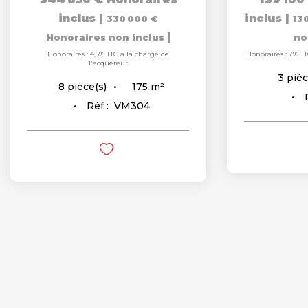
inclus
|
inclus
|
330 000 €
13
|
Honoraires non inclus
no
Honoraires : 4,5% TTC à la charge de
Honoraires : 7% TT
l'acquéreur
3
pièc
175
m²
8
pièce(s)
Réf :
VM304