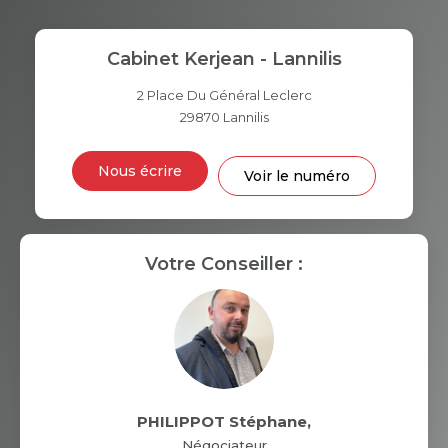
TAUX DE PROPRIÉTAIRES
TAUX D'HABITATION
Cabinet Kerjean - Lannilis
TAXE FONCIÈRE
PART DES MÉNAGES SANS
VOITURE
2 Place Du Général Leclerc
29870
Lannilis
DISTANCE DE L'AÉROPORT :
SUPERFICIE :
Nous écrire
Voir le numéro
RÉSULTATS DES LYCÉES
ECOLES ET CRÈCHES
RESTAURANTS ET CAFÉS
Votre Conseiller :
COMMERCES
MÉDECINS
PHILIPPOT Stéphane
,
Négociateur