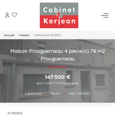
ACHETER
Accueil
Maison
Référence SP2892
VENDRE
Maison Plouguerneau 4 pièce(s) 78 m2
LOUER
Plouguerneau
NOS AGENCES
147 500 €
dont 5,36% TTC d'honoraires
CONTACT
4
pièce(s)
•
78
m²
•
Réf : SP2892
A vendre