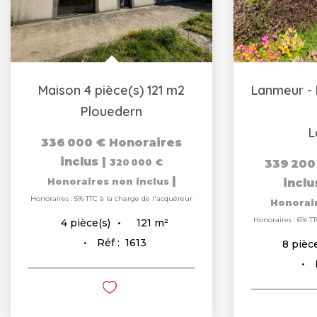
Maison 4 pièce(s) 121 m2
Plouedern
L
336 000 €
Honoraires
inclus
|
320 000 €
339 200
|
Honoraires non inclus
incl
Honoraires : 5% TTC à la charge de l'acquéreur
Honorai
Honoraires : 6% TT
121
m²
4
pièce(s)
Réf :
1613
8
pièce