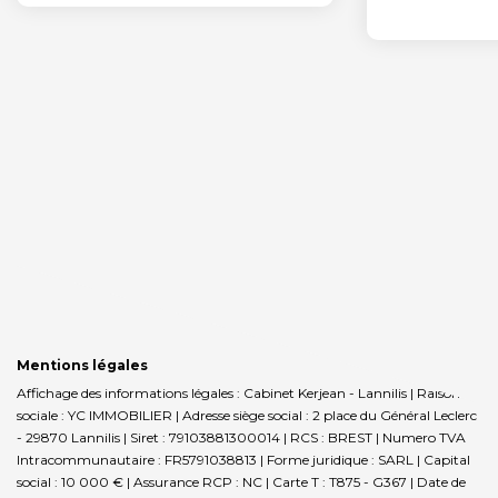
Mentions légales
Affichage des informations légales : Cabinet Kerjean - Lannilis | Raison
sociale : YC IMMOBILIER | Adresse siège social : 2 place du Général Leclerc
- 29870 Lannilis | Siret : 79103881300014 | RCS : BREST | Numero TVA
Intracommunautaire : FR5791038813 | Forme juridique : SARL | Capital
social : 10 000 € | Assurance RCP : NC |
Carte T : T875 - G367 | Date de