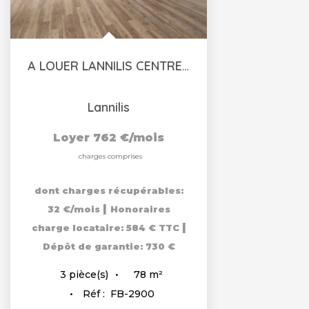
A LOUER LANNILIS CENTRE VILLE T3 AVEC GARAGE
Lannilis
Loyer 762 €/mois
charges comprises
dont charges récupérables:
|
32 €/mois
Honoraires
|
charge locataire: 584 € TTC
Dépôt de garantie: 730 €
78
m²
3
pièce(s)
Réf :
FB-2900