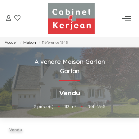
ACHETER
Accueil
Maison
Référence 1545
VENDRE
A vendre Maison Garlan
LOUER
Garlan
NOS AGENCES
Vendu
CONTACT
5
pièce(s)
•
113
m²
•
Réf : 1545
Vendu