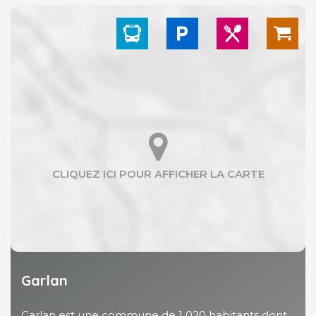
Garlan
Garlan est une commune de 1 020 habitants dont