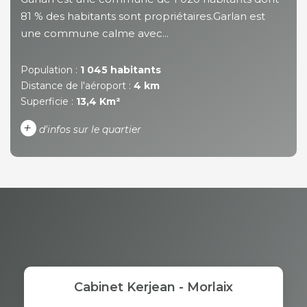
81 % des habitants sont propriétaires.Garlan est
une commune calme avec...
Population :
1 045 habitants
Distance de l'aéroport :
4 km
Superficie :
13,4 Km²
+
d'infos sur le quartier
DENSITÉ DE POPULATION
ENFANTS ET ADOLESCENTS
AGE MOYEN
REVENU MENSUEL PAR
MÉNAGE
TAUX DE PROPRIÉTAIRES
TAUX D'HABITATION
Cabinet Kerjean - Morlaix
TAXE FONCIÈRE
PART DES MÉNAGES SANS