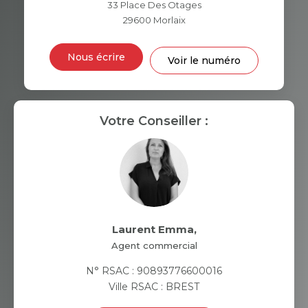
VOITURE
33 Place Des Otages
29600
Morlaix
DISTANCE DE L'AÉROPORT :
SUPERFICIE :
Nous écrire
Voir le numéro
RÉSULTATS DES LYCÉES
ECOLES ET CRÈCHES
RESTAURANTS ET CAFÉS
Votre Conseiller :
COMMERCES
MÉDECINS
Laurent Emma
,
Agent commercial
N° RSAC : 90893776600016
Ville RSAC : BREST