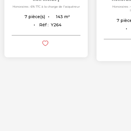
Honoraires : 6% TTC à la charge de l'acquéreur
Honoraires : 
143
m²
7
pièce(s)
7
pièce
Réf :
Y264