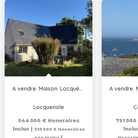
A vendre. Maison. Locquénolé.
Locquenole
C
344 500 €
Honoraires
731 500
inclus
|
incl
325 000 €
Honoraires
|
non inclus
Honorai