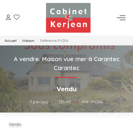
ACHETER
Accueil
Maison
Référence PY254
VENDRE
A vendre. Maison vue mer à Carantec
LOUER
Carantec
NOS AGENCES
Vendu
CONTACT
7
pièce(s)
•
135
m²
•
Réf : PY254
Vendu