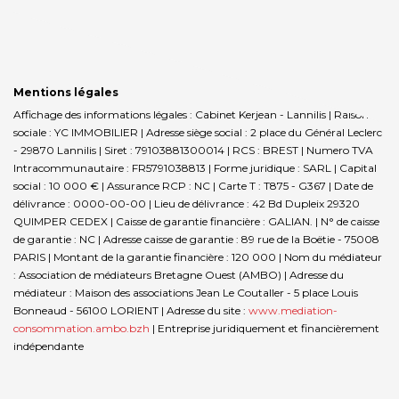
Mentions légales
Affichage des informations légales : Cabinet Kerjean - Lannilis | Raison
sociale : YC IMMOBILIER | Adresse siège social : 2 place du Général Leclerc
- 29870 Lannilis | Siret : 79103881300014 | RCS : BREST | Numero TVA
Intracommunautaire : FR5791038813 | Forme juridique : SARL | Capital
social : 10 000 € | Assurance RCP : NC |
Carte T : T875 - G367 | Date de
délivrance : 0000-00-00 | Lieu de délivrance : 42 Bd Dupleix 29320
QUIMPER CEDEX | Caisse de garantie financière : GALIAN. | N° de caisse
de garantie : NC | Adresse caisse de garantie : 89 rue de la Boëtie - 75008
PARIS | Montant de la garantie financière : 120 000 | Nom du médiateur
: Association de médiateurs Bretagne Ouest (AMBO) | Adresse du
médiateur : Maison des associations Jean Le Coutaller - 5 place Louis
Bonneaud - 56100 LORIENT | Adresse du site :
www.mediation-
consommation.ambo.bzh
|
Entreprise juridiquement et financièrement
indépendante