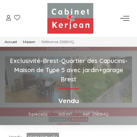
ACHETER
Accueil
Maison
Référence 2565MQ
VENDRE
Exclusivité-Brest-Quartier des Capucins-
LOUER
Maison de Type 5 avec jardin+garage
Brest
NOS AGENCES
Vendu
CONTACT
5
pièce(s)
•
100
m²
•
Réf : 2565MQ