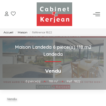
ACHETER
Accueil
Maison
Référence 1822
VENDRE
Maison Landeda 6 pièce(s) 118 m2
LOUER
Landeda
NOS AGENCES
Vendu
CONTACT
6
pièce(s)
•
118
m²
•
Réf : 1822
Vendu