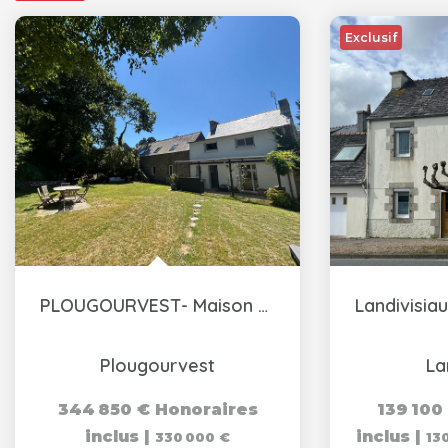
Exclusif
PLOUGOURVEST- Maison de caractère- 8 pièces 175m2
Plougourvest
La
344 850 €
Honoraires
139 100
inclus
|
inclus
|
330 000 €
13