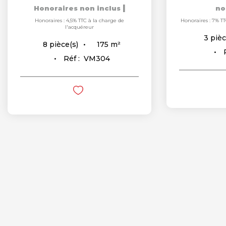
|
Honoraires non inclus
no
Honoraires : 4,5% TTC à la charge de
Honoraires : 7% TT
l'acquéreur
3
pièc
175
m²
8
pièce(s)
Réf :
VM304