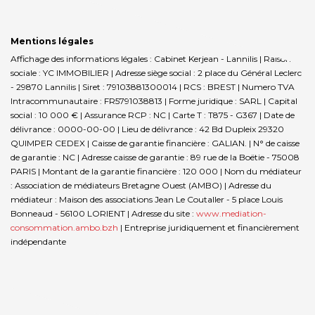
Mentions légales
Affichage des informations légales : Cabinet Kerjean - Lannilis | Raison
sociale : YC IMMOBILIER | Adresse siège social : 2 place du Général Leclerc
- 29870 Lannilis | Siret : 79103881300014 | RCS : BREST | Numero TVA
Intracommunautaire : FR5791038813 | Forme juridique : SARL | Capital
social : 10 000 € | Assurance RCP : NC |
Carte T : T875 - G367 | Date de
délivrance : 0000-00-00 | Lieu de délivrance : 42 Bd Dupleix 29320
QUIMPER CEDEX | Caisse de garantie financière : GALIAN. | N° de caisse
de garantie : NC | Adresse caisse de garantie : 89 rue de la Boëtie - 75008
PARIS | Montant de la garantie financière : 120 000 | Nom du médiateur
: Association de médiateurs Bretagne Ouest (AMBO) | Adresse du
médiateur : Maison des associations Jean Le Coutaller - 5 place Louis
Bonneaud - 56100 LORIENT | Adresse du site :
www.mediation-
consommation.ambo.bzh
|
Entreprise juridiquement et financièrement
indépendante