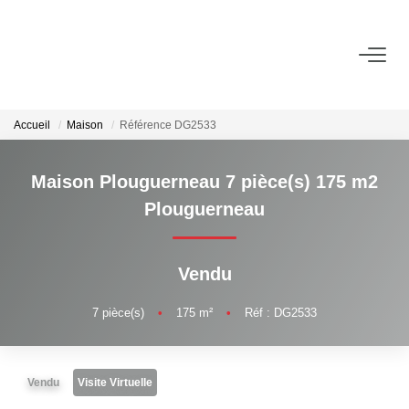
ACHETER
Accueil
Maison
Référence DG2533
VENDRE
Maison Plouguerneau 7 pièce(s) 175 m2
LOUER
Plouguerneau
NOS AGENCES
Vendu
CONTACT
7
pièce(s)
•
175
m²
•
Réf : DG2533
Vendu
Visite Virtuelle