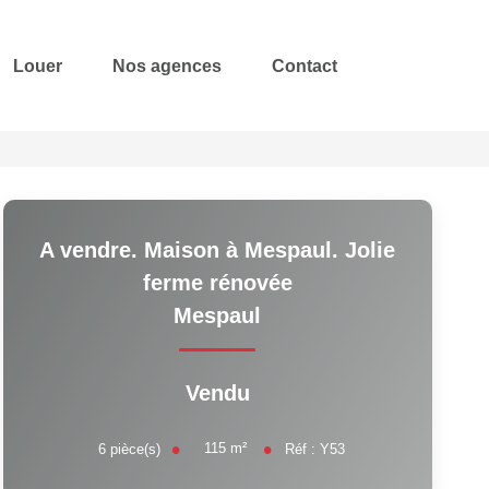
Louer
Nos agences
Contact
A vendre. Maison à Mespaul. Jolie
ferme rénovée
Mespaul
Vendu
115
m²
6
pièce(s)
Réf :
Y53