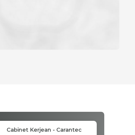
OYEN
D'HABITATION
CE DE L'AÉROPORT :
S ET CRÈCHES
Cabinet Kerjean - Carantec