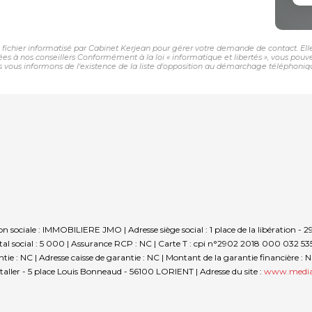
n fichier informatisé par Cabinet Kerjean pour gérer votre demande de contact. Elle
nées à nos conseillers Conformément à la loi « informatique et libertés », vous pou
vous informons de l'existence de la liste d'opposition au démarchage téléphonique «
on sociale : IMMOBILIERE JMO | Adresse siège social : 1 place de la libération 
l social : 5 000 | Assurance RCP : NC |
Carte T : cpi n°2902 2018 000 032 535 
rantie : NC | Adresse caisse de garantie : NC | Montant de la garantie financièr
aller - 5 place Louis Bonneaud - 56100 LORIENT | Adresse du site :
www.media