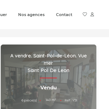
uer
Nos agences
Contact
A vendre. Saint-Pol-de-Léon. Vue
mer
Saint Pol De Leon
Vendu
140
m²
6
pièce(s)
Réf :
Y51