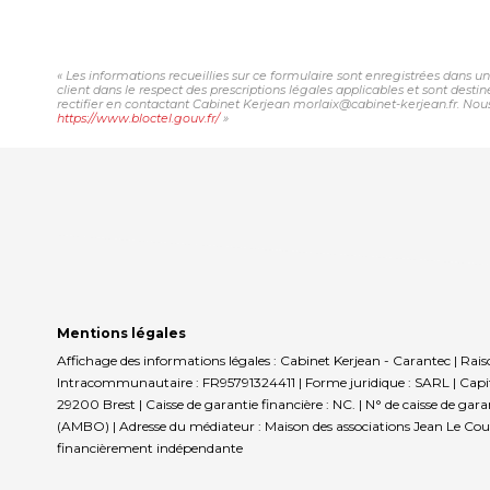
« Les informations recueillies sur ce formulaire sont enregistrées dans u
client dans le respect des prescriptions légales applicables et sont desti
rectifier en contactant Cabinet Kerjean morlaix@cabinet-kerjean.fr. Nous 
https://www.bloctel.gouv.fr/
»
Mentions légales
Affichage des informations légales : Cabinet Kerjean - Carantec | Rais
Intracommunautaire : FR95791324411 | Forme juridique : SARL | Capita
29200 Brest | Caisse de garantie financière : NC. | N° de caisse de ga
(AMBO) | Adresse du médiateur : Maison des associations Jean Le Cout
financièrement indépendante