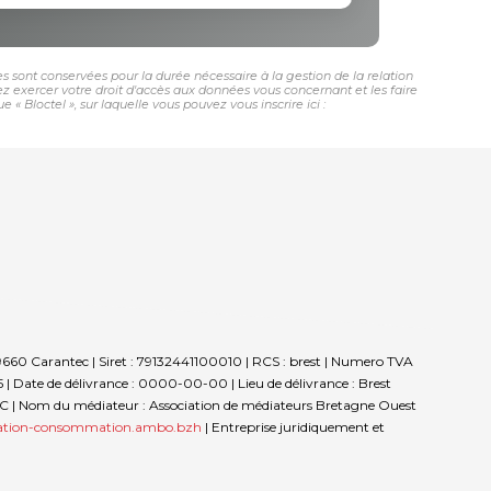
s sont conservées pour la durée nécessaire à la gestion de la relation
vez exercer votre droit d'accès aux données vous concernant et les faire
 Bloctel », sur laquelle vous pouvez vous inscrire ici :
- 29660 Carantec | Siret : 79132441100010 | RCS : brest | Numero TVA
| Date de délivrance : 0000-00-00 | Lieu de délivrance : Brest
e : NC | Nom du médiateur : Association de médiateurs Bretagne Ouest
tion-consommation.ambo.bzh
|
Entreprise juridiquement et