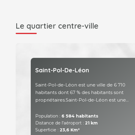
Le quartier centre-ville
Saint-Pol-De-Léon
Saint-Pol-de-Léon est une ville de 6 710
habitants dont 67 % des habitants sont
propriétaires.Saint-Pol-de-Léon est une...
Population :
6 584 habitants
Distance de l'aéroport :
21 km
Superficie :
23,6 Km²