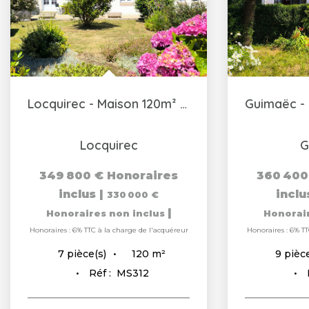
Locquirec - Maison 120m² habitables
Locquirec
G
349 800 €
Honoraires
360 400
inclus
|
incl
330 000 €
|
Honoraires non inclus
Honorai
Honoraires : 6% TTC à la charge de l'acquéreur
Honoraires : 6% TT
120
m²
7
pièce(s)
9
pièce
Réf :
MS312