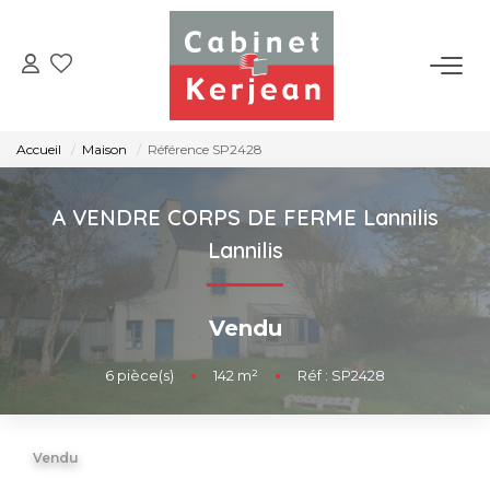
ACHETER
Accueil
Maison
Référence SP2428
VENDRE
A VENDRE CORPS DE FERME Lannilis
LOUER
Lannilis
NOS AGENCES
Vendu
CONTACT
6
pièce(s)
•
142
m²
•
Réf : SP2428
Vendu