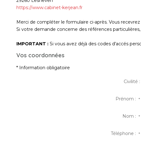
29260
Lesneven
https://www.cabinet-kerjean.fr
Merci de compléter le formulaire ci-après. Vous recevre
Si votre demande concerne des références particulières, 
IMPORTANT :
Si vous avez déjà des codes d'accés person
Vos coordonnées
* Information obligatoire
Civilité :
Prénom :
*
Nom :
*
Téléphone :
*