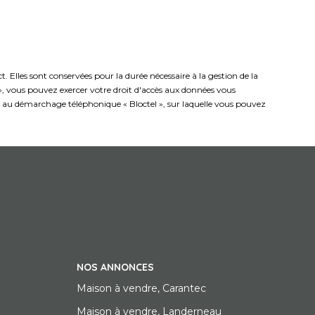
 Elles sont conservées pour la durée nécessaire à la gestion de la
s », vous pouvez exercer votre droit d'accès aux données vous
on au démarchage téléphonique « Bloctel », sur laquelle vous pouvez
NOS ANNONCES
Maison à vendre, Carantec
Maison à vendre, Landerneau