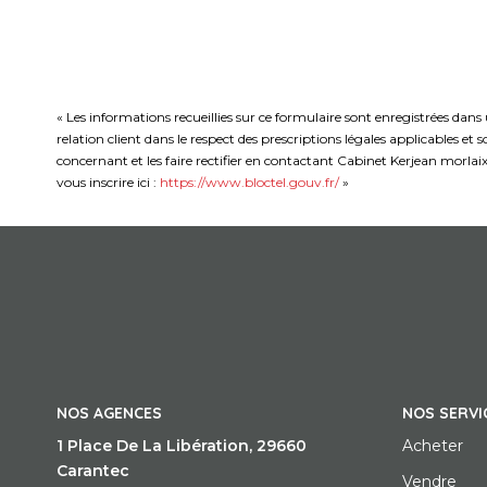
« Les informations recueillies sur ce formulaire sont enregistrées dan
relation client dans le respect des prescriptions légales applicables e
concernant et les faire rectifier en contactant Cabinet Kerjean morla
vous inscrire ici :
https://www.bloctel.gouv.fr/
»
NOS AGENCES
NOS SERVI
1 Place De La Libération, 29660
Acheter
Carantec
Vendre