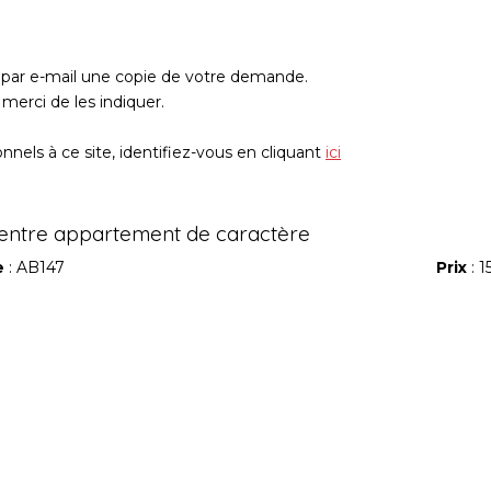
z par e-mail une copie de votre demande.
merci de les indiquer.
nels à ce site, identifiez-vous en cliquant
ici
ntre appartement de caractère
e
: AB147
Prix
: 1